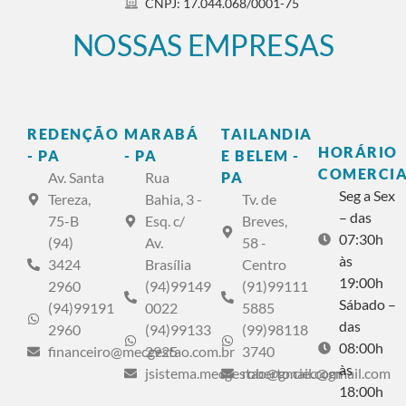
CNPJ: 17.044.068/0001-75
NOSSAS EMPRESAS
REDENÇÃO
MARABÁ
TAILANDIA
HORÁRIO
- PA
- PA
E BELEM -
COMERCIA
Av. Santa
Rua
PA
Seg a Sex
Tereza,
Bahia, 3 -
Tv. de
– das
75-B
Esq. c/
Breves,
07:30h
(94)
Av.
58 -
às
3424
Brasília
Centro
19:00h
2960
(94)99149
(91)99111
Sábado –
(94)99191
0022
5885
das
2960
(94)99133
(99)98118
08:00h
financeiro@mecgestao.com.br
2925
3740
às
jsistema.mecgestao@gmail.com
roberto.ciec@gmail.com
18:00h