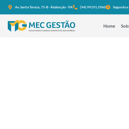
Av. Santa Tereza, 75-B - Redenção - PA
(94) 99191 2960
Segunda a 
Home
Sob